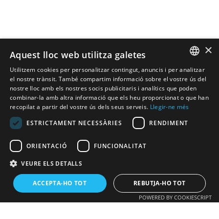
×
Aquest lloc web utilitza galetes
Utilitzem cookies per personalitzar contingut, anuncis i per analitzar
SPANISH
el nostre trànsit. També compartim informació sobre el vostre ús del
nostre lloc amb els nostres socis publicitaris i analítics que poden
combinar-la amb altra informació que els heu proporcionat o que han
CATALAN
recopilat a partir del vostre ús dels seus serveis.
Llegir-ne més
ENGLISH
ESTRICTAMENT NECESSÀRIES
RENDIMENT
ORIENTACIÓ
FUNCIONALITAT
VEURE ELS DETALLS
ACCEPTA-HO TOT
REBUTJA-HO TOT
POWERED BY COOKIESCRIPT