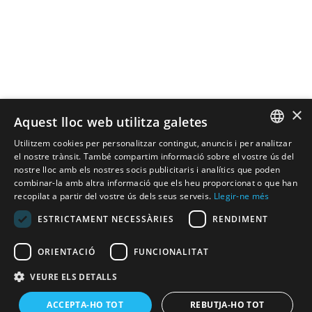
×
Aquest lloc web utilitza galetes
Utilitzem cookies per personalitzar contingut, anuncis i per analitzar
SPANISH
el nostre trànsit. També compartim informació sobre el vostre ús del
nostre lloc amb els nostres socis publicitaris i analítics que poden
combinar-la amb altra informació que els heu proporcionat o que han
CATALAN
recopilat a partir del vostre ús dels seus serveis.
Llegir-ne més
ENGLISH
ESTRICTAMENT NECESSÀRIES
RENDIMENT
ORIENTACIÓ
FUNCIONALITAT
VEURE ELS DETALLS
ACCEPTA-HO TOT
REBUTJA-HO TOT