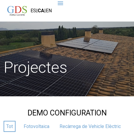
ES
|
CA
|
EN
Projectes
DEMO CONFIGURATION
Tot
Fotovoltaica
Recàrrega de Vehicle Elèctric