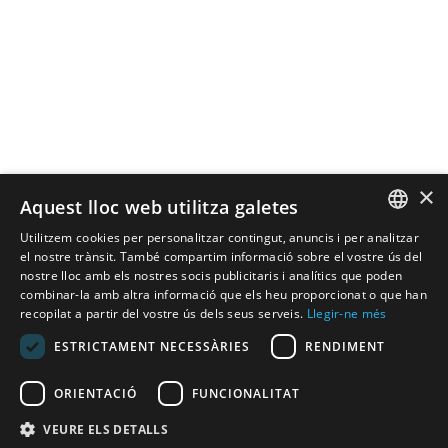
×
Aquest lloc web utilitza galetes
Utilitzem cookies per personalitzar contingut, anuncis i per analitzar
SPANISH
el nostre trànsit. També compartim informació sobre el vostre ús del
nostre lloc amb els nostres socis publicitaris i analítics que poden
combinar-la amb altra informació que els heu proporcionat o que han
CATALAN
recopilat a partir del vostre ús dels seus serveis.
Llegir-ne més
ENGLISH
ESTRICTAMENT NECESSÀRIES
RENDIMENT
ORIENTACIÓ
FUNCIONALITAT
VEURE ELS DETALLS