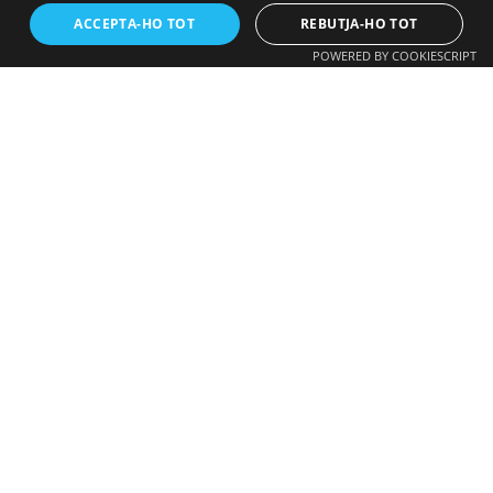
ACCEPTA-HO TOT
REBUTJA-HO TOT
POWERED BY COOKIESCRIPT
Fotovoltaica
621 276 932
Recàrrega VE
instal@gds.cat
Aerotèrmia
Altres
GDS Instal·lacions
Projectes
Demana pressupost
Demana pressupost >