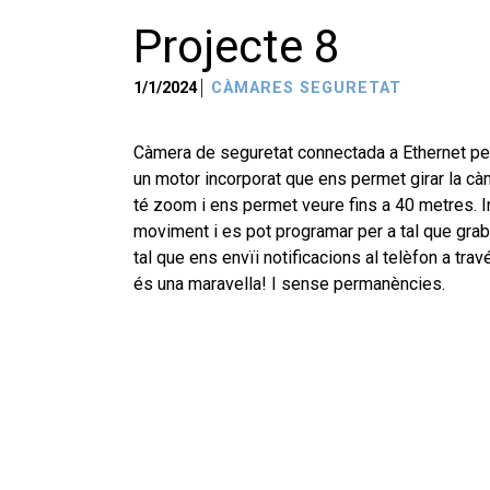
Projecte 8
1/1/2024
CÀMARES SEGURETAT
Càmera de seguretat connectada a Ethernet per
un motor incorporat que ens permet girar la c
té zoom i ens permet veure fins a 40 metres. 
moviment i es pot programar per a tal que grabi
tal que ens envïi notificacions al telèfon a tra
és una maravella! I sense permanències.