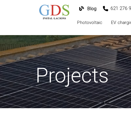
621 276 
Blog
Photovoltaic
EV chargi
Projects