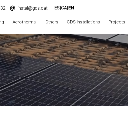
ES
|
CA
|
EN
932
instal@gds.cat
ng
Aerothermal
Others
GDS Installations
Projects